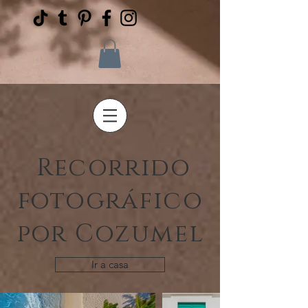
Recorrido
fotográfico
por Cozumel
Ir a casa