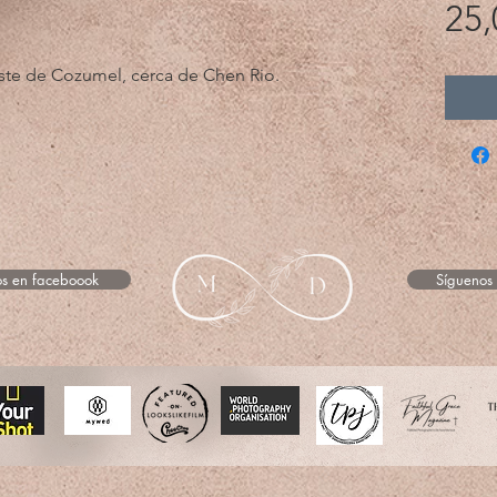
25,
este de Cozumel, cerca de Chen Rio.
s en faceboook
Síguenos