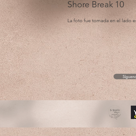
Shore Break 10
La foto fue tomada en el lado 
Sígueno