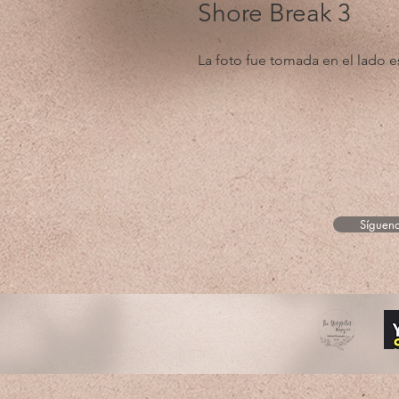
Shore Break 3
La foto fue tomada en el lado 
Sígueno