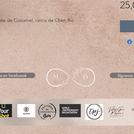
25,
este de Cozumel, cerca de Chen Rio.
s en faceboook
Síguenos