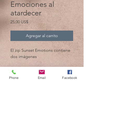
Emociones al
atardecer
Precio
25,00 US$
Agregar al carrito
El zip Sunset Emotions contiene
dos imágenes
- Sunset Emotions 4.3MB
- Sunset Emotions bw 4.3MB
Phone
Email
Facebook