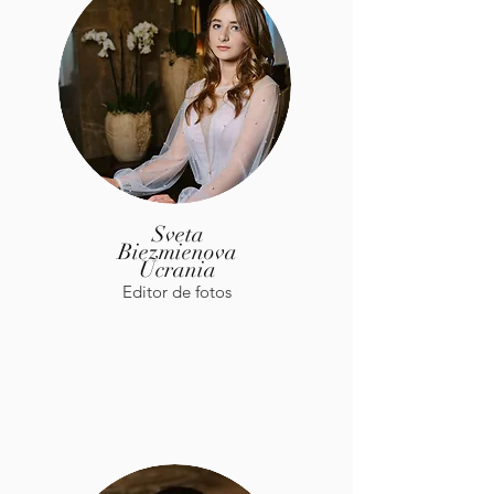
Sveta
Wendy
Biezmienova
Herrera
México
Ucrania
Organizador de eventos y bodas
Editor de fotos