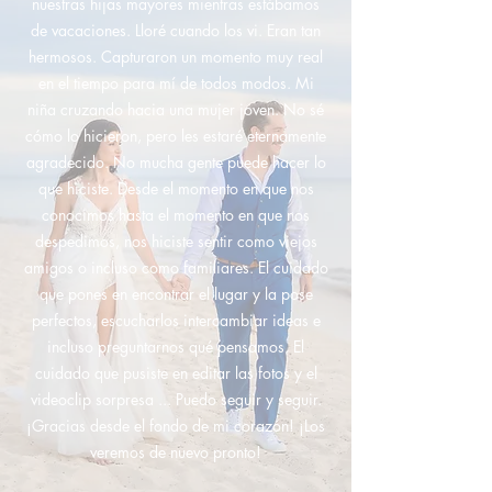
nuestras hijas mayores mientras estábamos
de vacaciones. Lloré cuando los vi. Eran tan
hermosos. Capturaron un momento muy real
en el tiempo para mí de todos modos. Mi
niña cruzando hacia una mujer joven. No sé
cómo lo hicieron, pero les estaré eternamente
agradecido. No mucha gente puede hacer lo
que hiciste. Desde el momento en que nos
conocimos hasta el momento en que nos
despedimos, nos hiciste sentir como viejos
amigos o incluso como familiares. El cuidado
que pones en encontrar el lugar y la pose
perfectos, escucharlos intercambiar ideas e
incluso preguntarnos qué pensamos. El
cuidado que pusiste en editar las fotos y el
videoclip sorpresa ... Puedo seguir y seguir.
¡Gracias desde el fondo de mi corazón! ¡Los
veremos de nuevo pronto!