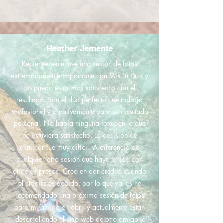
Heather Jemente
Recientemente tuve una sesión de fotos
extremadamente importante con Mik 'n Drik y
no puedo estar más satisfecho con el
resultado. Son el dúo perfecto que trabaja
profesional y creativamente para su resultado
personal. No había ninguna foto con la que
no estuviera satisfecho. La decisión de
eliminar fue muy difícil. A diferencia de
cualquier otra sesión que haya tenido con
otras empresas. Creo en dar crédito cuando
el crédito es debido, por lo que ya les he
recomendado una próxima sesión de fotos
para mi amigo en abril y actualmente están
desarrollando el sitio web de otro amigo y