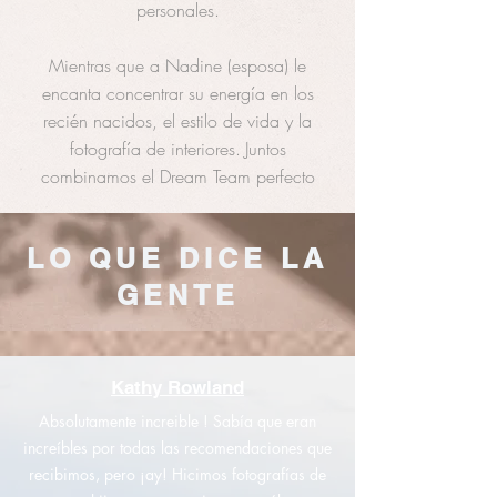
personales.
Mientras que a Nadine (esposa) le
encanta concentrar su energía en los
recién nacidos, el estilo de vida y la
fotografía de interiores.
Juntos
​
combinamos el Dream Team perfecto
LO QUE DICE LA
GENTE
Kathy Rowland
Absolutamente increible ! Sabía que eran
increíbles por todas las recomendaciones que
recibimos, pero ¡ay! Hicimos fotografías de