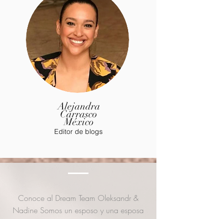
Alejandra
Carrasco
México
Editor de blogs
Conoce al Dream Team Oleksandr &
Nadine Somos un esposo y una esposa