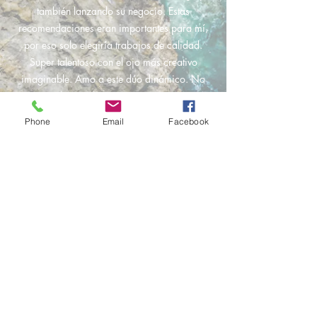
también lanzando su negocio. Estas
recomendaciones eran importantes para mí,
por eso solo elegiría trabajos de calidad.
Super talentoso con el ojo más creativo
imaginable. Amo a este dúo dinámico. No
hay nada mejor que eso.
Phone
Email
Facebook
Kristy Tourangeau
¡No puedo decir suficientes cosas buenas en
esta revisión sobre Nadine y Sasha! Para mi
buena suerte, un organizador de bodas me
sugirió que me conectara con ellos solo una
semana antes de mi boda. Nadine no solo
respondió de inmediato, sino que al instante
llegó a conocerme, a conocer mi visión y fue
tan fácil de llevar. No pensé que podría