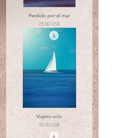
Perdido por el mar
Precio
25,00 US$
Viajero solo
Precio
25,00 US$